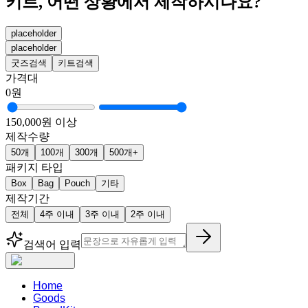
키트, 어떤 상황에서 제작하시나요?
placeholder
placeholder
굿즈검색
키트검색
가격대
0원
150,000원 이상
제작수량
50개
100개
300개
500개+
패키지 타입
Box
Bag
Pouch
기타
제작기간
전체
4주 이내
3주 이내
2주 이내
검색어 입력
Home
Goods