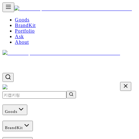
Goods
BrandKit
Portfolio
Ask
About
Goods
BrandKit