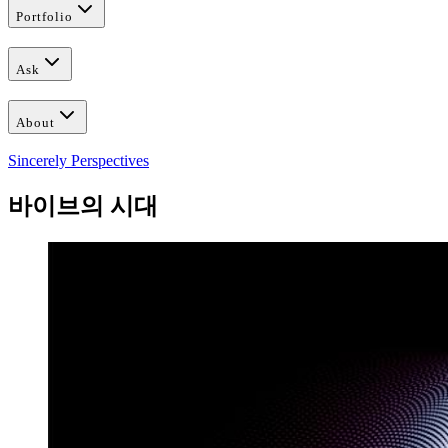
Portfolio
Ask
About
Sincerely Perspectives
바이브의 시대