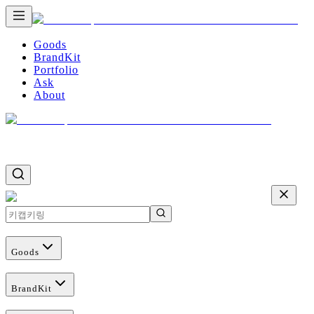
Goods
BrandKit
Portfolio
Ask
About
Goods
BrandKit