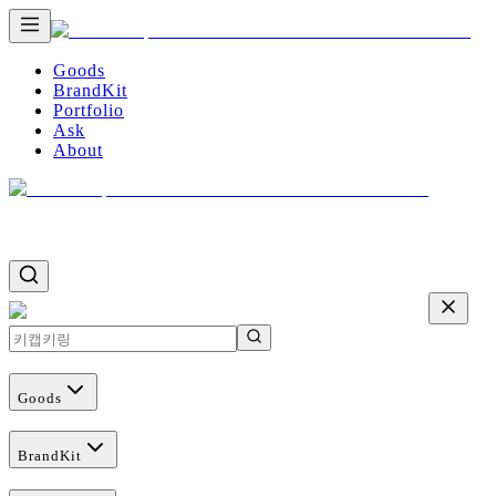
Goods
BrandKit
Portfolio
Ask
About
Goods
BrandKit